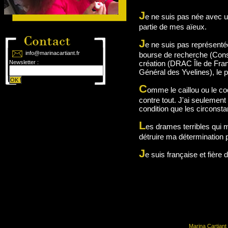
J
e ne suis pas née avec 
partie de mes aïeux.
J
e ne suis pas représenté
info@marinacartiant.fr
bourse de recherche (Conse
Newsletter :
création (DRAC Île de Fran
Général des Yvelines), le p
C
omme le caillou ou le coq
contre tout. J'ai seulemen
condition que les circonst
L
es drames terribles qui m'
détruire ma détermination 
J
e suis française et fière d
Marina Cartiant