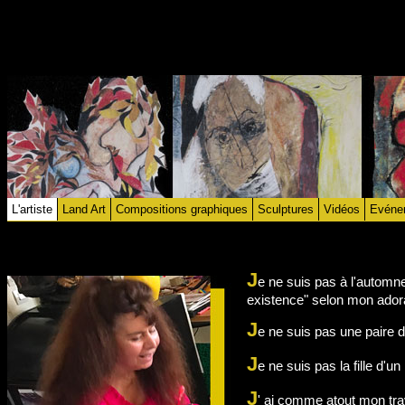
L'artiste
Land Art
Compositions graphiques
Sculptures
Vidéos
Evéne
J
e ne suis pas à l'automne
existence" selon mon adorab
J
e ne suis pas une paire
J
e ne suis pas la fille d'un
J
' ai comme atout mon tra